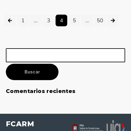
1
…
3
4
5
…
50
Buscar:
Comentarios recientes
FCARM