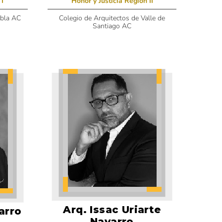
 I
Honor y Justicia Región II
ebla AC
Colegio de Arquitectos de Valle de
Santiago AC
Arq. Issac Uriarte
arro
Navarro