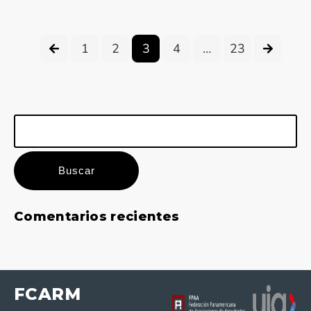
1
2
3
4
…
23
Buscar:
Comentarios recientes
FCARM