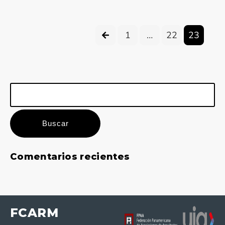
1
…
22
23
Buscar:
Comentarios recientes
FCARM