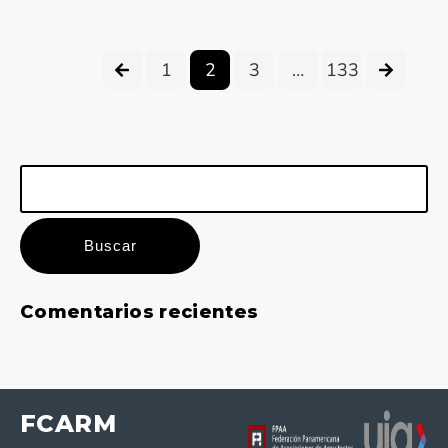
1
2
3
…
133
Buscar:
Comentarios recientes
FCARM