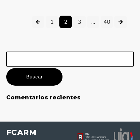
1
2
3
…
40
Buscar:
Comentarios recientes
FCARM