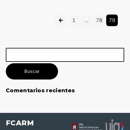
1
…
78
79
Buscar:
Comentarios recientes
FCARM