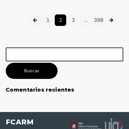
1
2
3
…
398
Buscar:
Comentarios recientes
FCARM