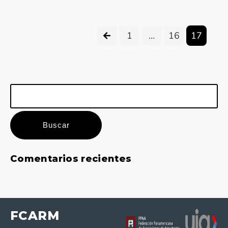
1
…
16
17
Buscar:
Comentarios recientes
FCARM