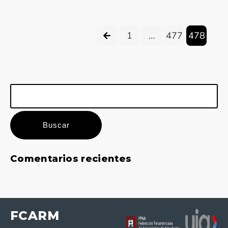
1
…
477
478
Buscar:
Comentarios recientes
FCARM