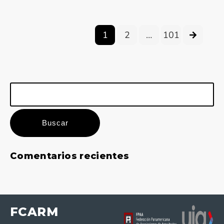
1
2
…
101
Buscar:
Comentarios recientes
FCARM