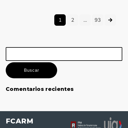
1
2
…
93
Buscar:
Comentarios recientes
FCARM