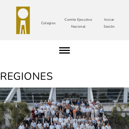
Comite Ejecutivo
Iniciar
Colegios
Nacional
Sesión
REGIONES