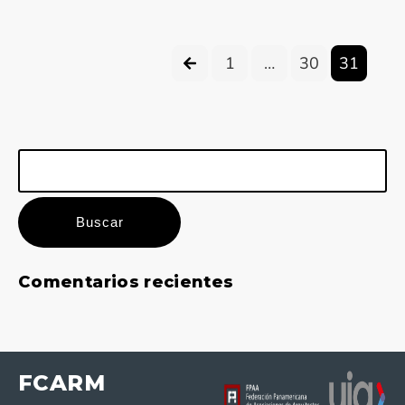
1
…
30
31
Buscar:
Comentarios recientes
FCARM