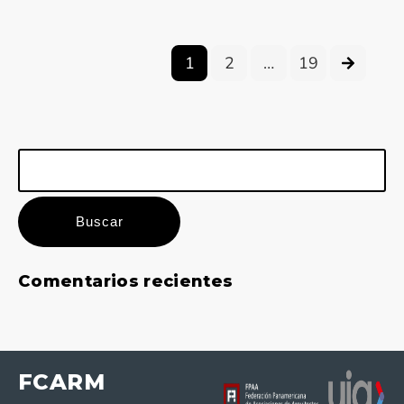
1
2
…
19
Buscar:
Comentarios recientes
FCARM