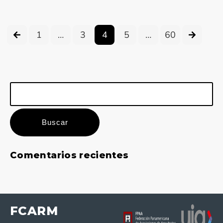
1
…
3
4
5
…
60
Buscar:
Comentarios recientes
FCARM