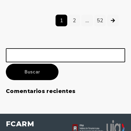
1
2
…
52
Buscar:
Comentarios recientes
FCARM