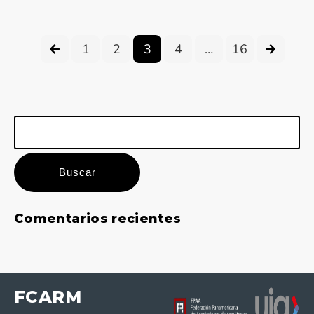
1
2
3
4
…
16
Buscar:
Comentarios recientes
FCARM