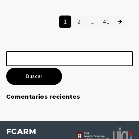
1
2
…
41
Buscar:
Comentarios recientes
FCARM