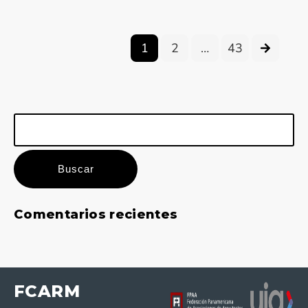
1
2
…
43
Buscar:
Comentarios recientes
FCARM