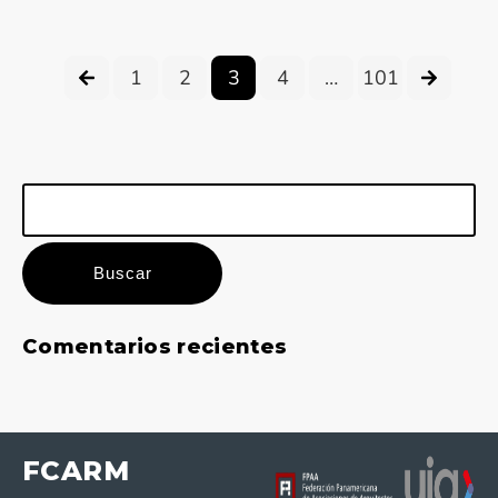
1
2
3
4
…
101
Buscar:
Comentarios recientes
FCARM