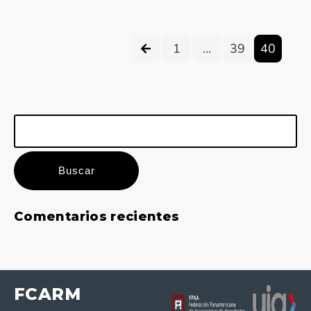
1
…
39
40
Buscar:
Comentarios recientes
FCARM