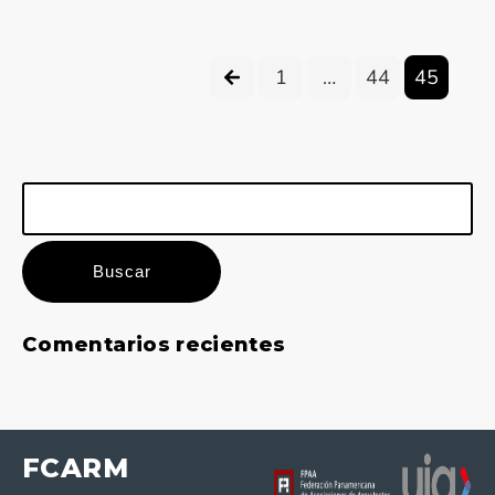
1
…
44
45
Buscar:
Comentarios recientes
FCARM