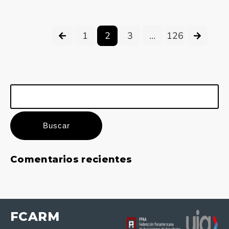
1
2
3
…
126
Buscar:
Comentarios recientes
FCARM