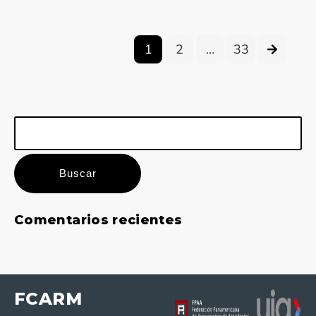
1
2
…
33
Buscar:
Comentarios recientes
FCARM