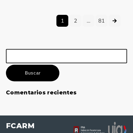
1
2
…
81
Buscar:
Comentarios recientes
FCARM