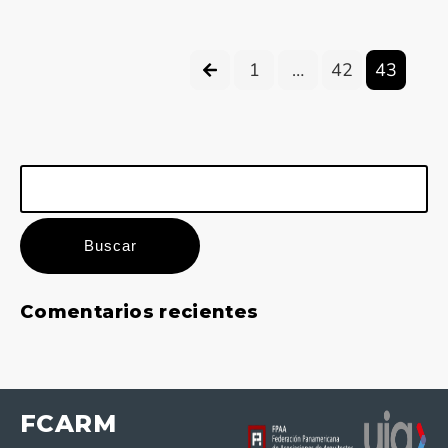
1
…
42
43
Buscar:
Comentarios recientes
FCARM