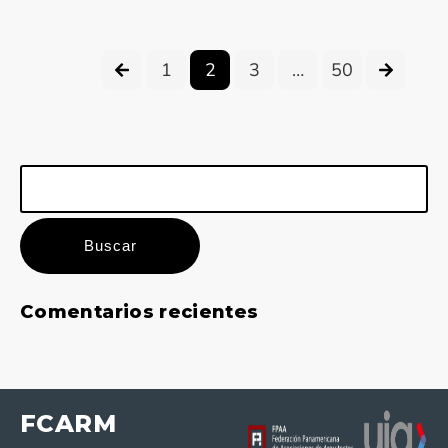
1
2
3
…
50
Buscar:
Comentarios recientes
FCARM