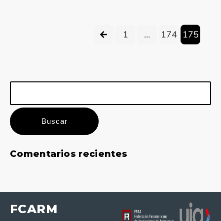
1
…
174
175
Buscar:
Comentarios recientes
FCARM