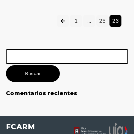
1
…
25
26
Buscar:
Comentarios recientes
FCARM