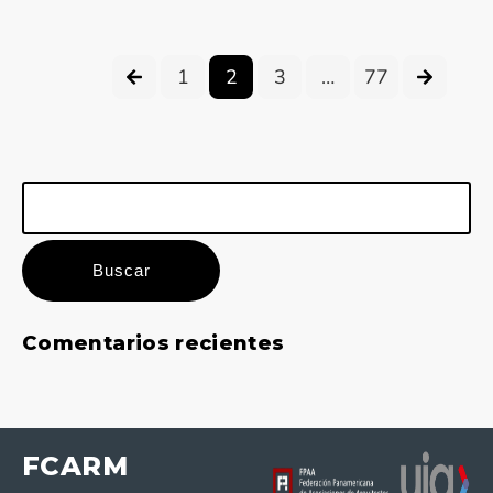
1
2
3
…
77
Buscar:
Comentarios recientes
FCARM