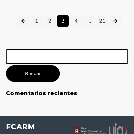
1
2
3
4
…
21
Buscar:
Comentarios recientes
FCARM